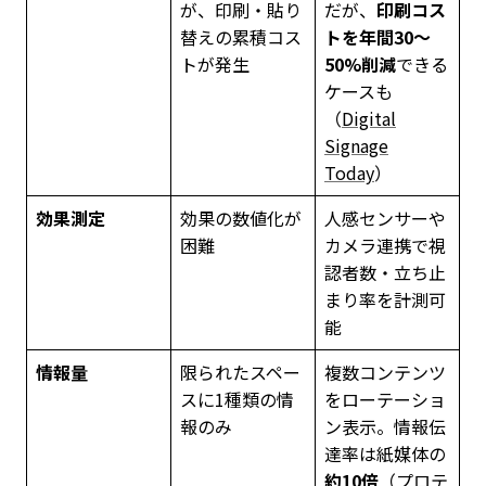
が、印刷・貼り
だが、
印刷コス
替えの累積コス
トを年間30〜
トが発生
50%削減
できる
ケースも
（
Digital
Signage
Today
）
効果測定
効果の数値化が
人感センサーや
困難
カメラ連携で視
認者数・立ち止
まり率を計測可
能
情報量
限られたスペー
複数コンテンツ
スに1種類の情
をローテーショ
報のみ
ン表示。情報伝
達率は紙媒体の
約10倍
（
プロテ