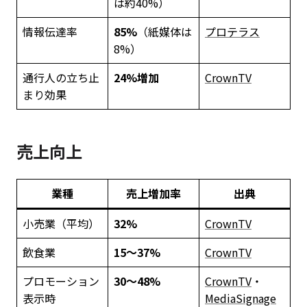
は約40%）
情報伝達率
85%
（紙媒体は
プロテラス
8%）
通行人の立ち止
24%増加
CrownTV
まり効果
売上向上
業種
売上増加率
出典
小売業（平均）
32%
CrownTV
飲食業
15〜37%
CrownTV
プロモーション
30〜48%
CrownTV
・
表示時
MediaSignage