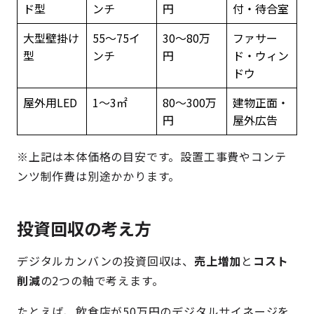
ド型
ンチ
円
付・待合室
大型壁掛け
55〜75イ
30〜80万
ファサー
型
ンチ
円
ド・ウィン
ドウ
屋外用LED
1〜3㎡
80〜300万
建物正面・
円
屋外広告
※上記は本体価格の目安です。設置工事費やコンテ
ンツ制作費は別途かかります。
投資回収の考え方
デジタルカンバンの投資回収は、
売上増加
と
コスト
削減
の2つの軸で考えます。
たとえば、飲食店が50万円のデジタルサイネージを