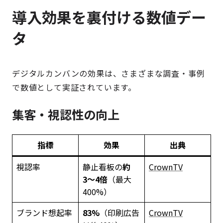
導入効果を裏付ける数値デー
タ
デジタルカンバンの効果は、さまざまな調査・事例
で数値として実証されています。
集客・視認性の向上
指標
効果
出典
視認率
静止看板の
約
CrownTV
3〜4倍
（最大
400%）
ブランド想起率
83%
（印刷広告
CrownTV