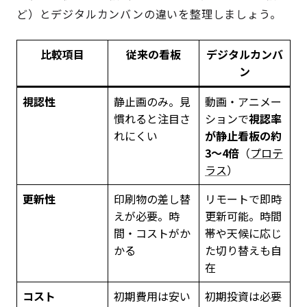
ど）とデジタルカンバンの違いを整理しましょう。
比較項目
従来の看板
デジタルカンバ
ン
視認性
静止画のみ。見
動画・アニメー
慣れると注目さ
ションで
視認率
れにくい
が静止看板の約
3〜4倍
（
プロテ
ラス
）
更新性
印刷物の差し替
リモートで即時
えが必要。時
更新可能。時間
間・コストがか
帯や天候に応じ
かる
た切り替えも自
在
コスト
初期費用は安い
初期投資は必要