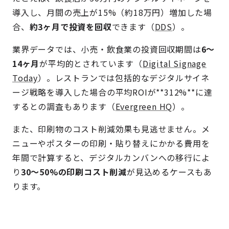
導入し、月間の売上が15%（約18万円）増加した場
合、
約3ヶ月で投資を回収
できます（
DDS
）。
業界データでは、小売・飲食業の投資回収期間は
6〜
14ヶ月
が平均的とされています（
Digital Signage
Today
）。レストランでは包括的なデジタルサイネ
ージ戦略を導入した場合の平均ROIが**312%**に達
するとの調査もあります（
Evergreen HQ
）。
また、印刷物のコスト削減効果も見逃せません。メ
ニューやポスターの印刷・貼り替えにかかる費用を
年間で計算すると、デジタルカンバンへの移行によ
り
30〜50%の印刷コスト削減
が見込めるケースもあ
ります。