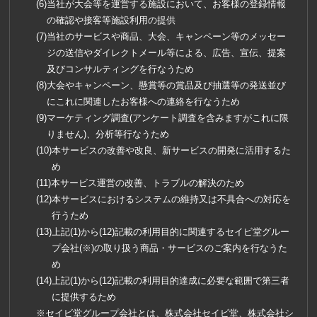
当社が大会等を運営する施設において、お客様の登録情報
の確認や接客等施設利用の提供
当社のサービスや商品、大会、キャンペーン等のメッセー
ジの送信やダイレクトメール等による、広告、宣伝、提案
及びコンサルティングを行なうため
大会やキャンペーン、懸賞等の賞品及び抽選等の発送並び
にこれに関連したお客様への連絡を行なうため
マーケティング調査(アンケート調査を含みますがこれに限
りません)、分析等行なうため
本サービスの改善や改良、新サービスの開発に活用するた
め
本サービス運営の改善、トラブルの解決のため
本サービスにおけるシステムの維持又は不具合への対応を
行うため
上記(1)から(12)記載の利用目的に関連するセイビ堂グルー
プ会社(※)の取り扱う商品・サービスのご案内を行なうた
め
上記(1)から(12)記載の利用目的達成に必要な範囲で第三者
に提供するため
※セイビ堂グループ会社とは、株式会社セイビ堂、株式会社シ